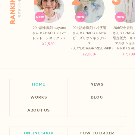
RANKING
売れ筋ランキング
20th記念復刻＜ayano
20th記念復刻＜村濱遥
20th記念復刻＜
さん x CHACO ＞ハー
さん x CHACO＞NEW
さん x CHAC
トストーンネックレス
ビーズリボンネックレ
限定販売 キ
ス
マルチショル
¥2,530-
(BL/YE/OR/GR/RD/BR/PK)
PINK / GR
¥2,860-
¥7,700
HOME
NEWS
WORKS
BLOG
ABOUT US
ONLINE SHOP
HOW TO ORDER