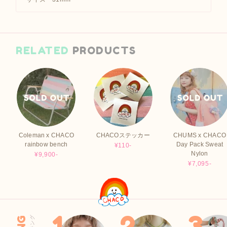
RELATED
PRODUCTS
Coleman x CHACO
CHACOステッカー
CHUMS x CHACO
rainbow bench
Day Pack Sweat
¥110-
Nylon
¥9,900-
¥7,095-