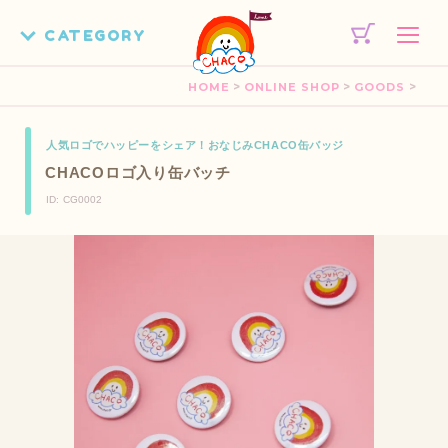
>
>
>
HOME
ONLINE SHOP
GOODS
人気ロゴでハッピーをシェア！おなじみCHACO缶バッジ
CHACOロゴ入り缶バッチ
ID: CG0002