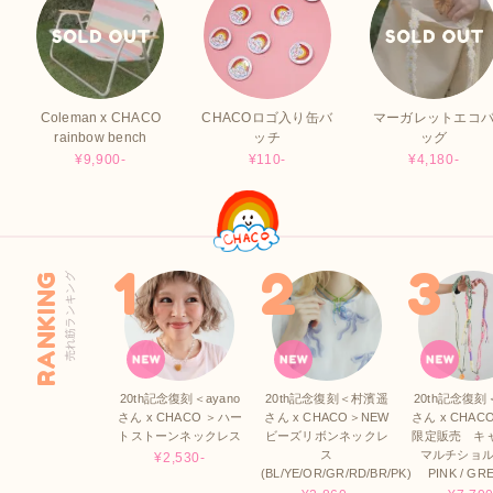
Coleman x CHACO
CHACOロゴ入り缶バ
マーガレットエコ
rainbow bench
ッチ
ッグ
¥9,900-
¥110-
¥4,180-
RANKING
売れ筋ランキング
20th記念復刻＜ayano
20th記念復刻＜村濱遥
20th記念復刻＜
さん x CHACO ＞ハー
さん x CHACO＞NEW
さん x CHAC
トストーンネックレス
ビーズリボンネックレ
限定販売 キ
ス
マルチショル
¥2,530-
(BL/YE/OR/GR/RD/BR/PK)
PINK / GR