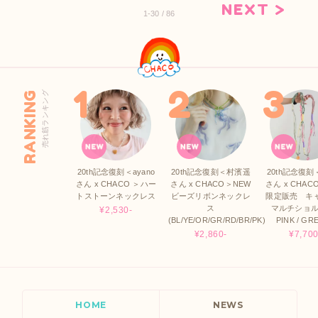
NEXT >
1-30 / 86
RANKING
売れ筋ランキング
20th記念復刻＜ayano
20th記念復刻＜村濱遥
20th記念復刻＜
さん x CHACO ＞ハー
さん x CHACO＞NEW
さん x CHAC
トストーンネックレス
ビーズリボンネックレ
限定販売 キ
ス
マルチショル
¥2,530-
(BL/YE/OR/GR/RD/BR/PK)
PINK / GR
¥2,860-
¥7,700
HOME
NEWS