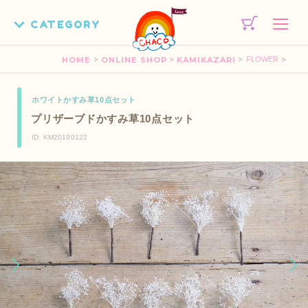
>
>
>
>
HOME
ONLINE SHOP
KAMIKAZARI
FLOWER
ホワイトかすみ草10点セット
プリザーブドかすみ草10点セット
ID: KM20190122