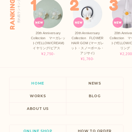
RANKING
売れ筋ランキング
20th Anniversary
20th Anniversary
20th Annive
Collection マーガレッ
Collection FLOWER
Collection
ト(YELLOW/CREAM)
HAIR GOM (マーガレ
ト(YELLOW/
イヤリング/ピアス
ット・スノーボール・
リン
アジサイ)
¥2,750-
¥2,200
¥1,760-
HOME
NEWS
WORKS
BLOG
ABOUT US
ONLINE SHOP
HOW TO ORDER