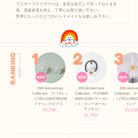
プリザーブドフラワーは、生花を加工して作っております
為、高温多湿を控え、丁寧にお取り扱い下さい。
世界にたったひとつのハンドメイドをお楽しみ下さい。
RANKING
売れ筋ランキング
20th Anniversary
20th Anniversary
20th Annive
Collection マーガレッ
Collection FLOWER
Collection
ト(YELLOW/CREAM)
HAIR GOM (マーガレ
ト(YELLOW/
イヤリング/ピアス
ット・スノーボール・
リン
アジサイ)
¥2,750-
¥2,200
¥1,760-