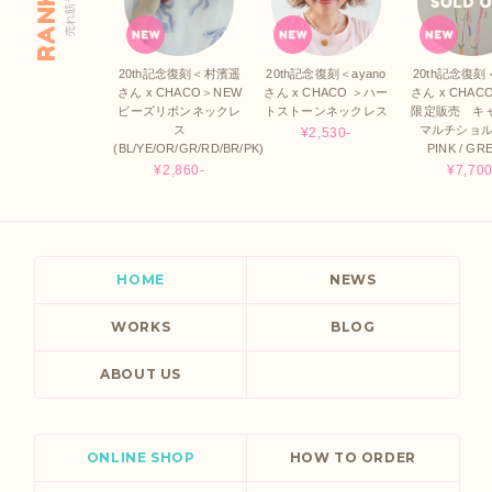
RANKING
20th記念復刻＜村濱遥
20th記念復刻＜ayano
20th記念復刻＜
さん x CHACO＞NEW
さん x CHACO ＞ハー
さん x CHAC
ビーズリボンネックレ
トストーンネックレス
限定販売 キ
ス
マルチショル
¥2,530-
(BL/YE/OR/GR/RD/BR/PK)
PINK / GR
¥2,860-
¥7,700
HOME
NEWS
WORKS
BLOG
ABOUT US
ONLINE SHOP
HOW TO ORDER