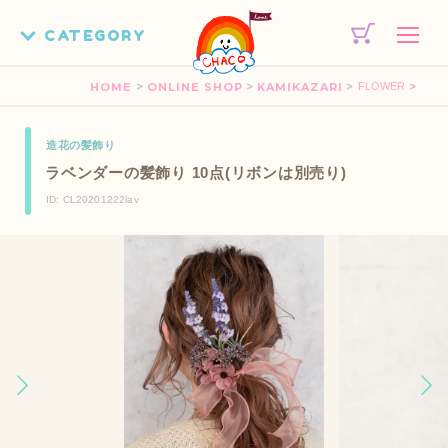
>
>
>
>
HOME
ONLINE SHOP
KAMIKAZARI
FLOWER
造花の髪飾り
ラベンダーの髪飾り 10点(リボンは別売り)
ID: CL20201222lav