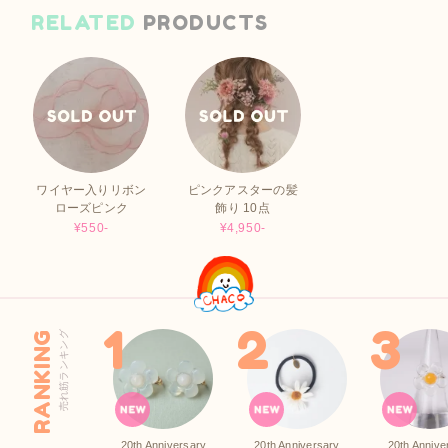
RELATED
PRODUCTS
ワイヤー入りリボン
ピンクアスターの髪
ローズピンク
飾り 10点
¥550-
¥4,950-
RANKING
売れ筋ランキング
20th Anniversary
20th Anniversary
20th Annive