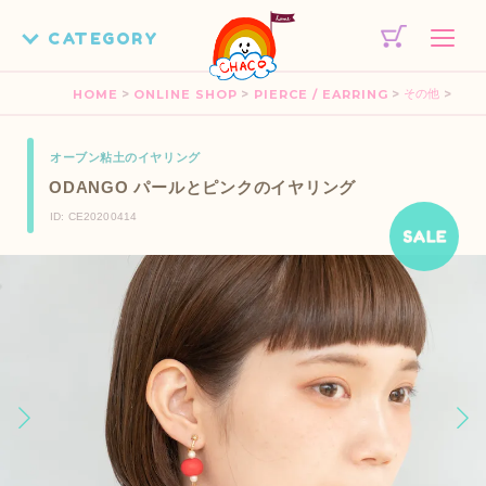
>
>
>
>
HOME
ONLINE SHOP
PIERCE / EARRING
その他
オーブン粘土のイヤリング
ODANGO パールとピンクのイヤリング
ID: CE20200414