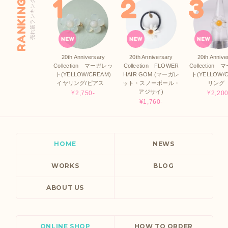
RANKING
売れ筋ランキング
20th Anniversary
20th Anniversary
20th Annive
Collection マーガレッ
Collection FLOWER
Collection
ト(YELLOW/CREAM)
HAIR GOM (マーガレ
ト(YELLOW/
イヤリング/ピアス
ット・スノーボール・
リン
アジサイ)
¥2,750-
¥2,200
¥1,760-
HOME
NEWS
WORKS
BLOG
ABOUT US
ONLINE SHOP
HOW TO ORDER