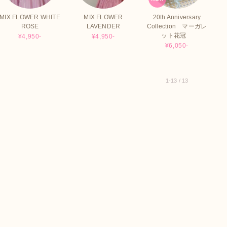
MIX FLOWER WHITE
MIX FLOWER
20th Anniversary
ROSE
LAVENDER
Collection マーガレ
ット花冠
¥4,950-
¥4,950-
¥6,050-
1-13 / 13