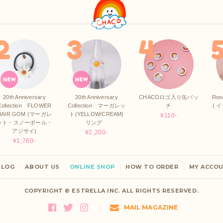
20th Anniversary
20th Anniversary
CHACOロゴ入り缶バッ
Ros
Collection FLOWER
Collection マーガレッ
チ
( 
HAIR GOM (マーガレ
ト(YELLOW/CREAM)
¥110-
ット・スノーボール・
リング
アジサイ)
¥2,200-
¥1,760-
BLOG
ABOUT US
ONLINE SHOP
HOW TO ORDER
MY ACCO
COPYRIGHT ©
ESTRELLA INC.
ALL RIGHTS RESERVED.
MAIL MAGAZINE