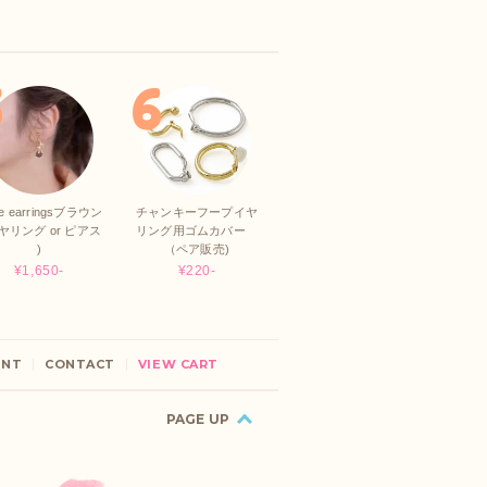
e earringsブラウン
チャンキーフープイヤ
イヤリング or ピアス
リング用ゴムカバー
)
（ペア販売)
¥1,650-
¥220-
UNT
CONTACT
VIEW CART
PAGE UP