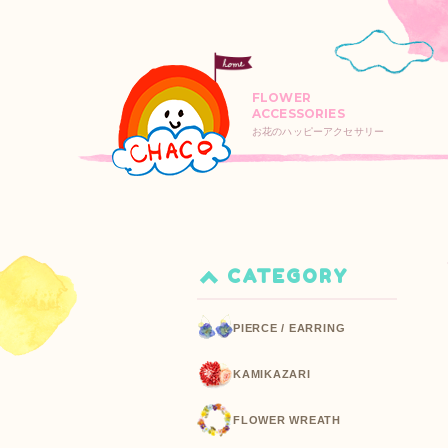
FLOWER
ACCESSORIES
お花のハッピーアクセサリー
CATEGORY
PIERCE / EARRING
KAMIKAZARI
FLOWER WREATH