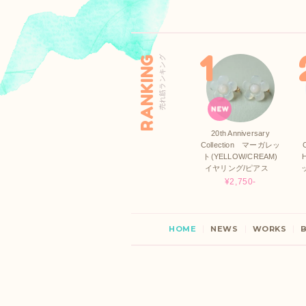
RANKING
売れ筋ランキング
20th Anniversary
Collection マーガレッ
ト(YELLOW/CREAM)
イヤリング/ピアス
¥2,750-
HOME
NEWS
WORKS