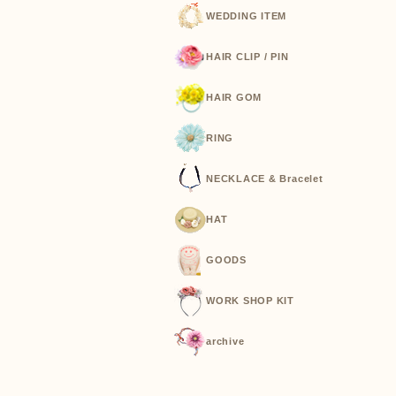
WEDDING ITEM
HAIR CLIP / PIN
HAIR GOM
RING
NECKLACE & Bracelet
HAT
GOODS
WORK SHOP KIT
archive